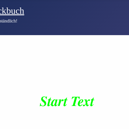
ckbuch
ständlich!